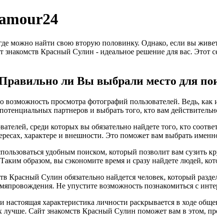
Lamour24
 где можно найти свою вторую половинку. Однако, если вы живе
т знакомств Красный Сулин - идеальное решение для вас. Этот с
? Правильно ли Вы выбрали место для по
 возможность просмотра фотографий пользователей. Ведь, как из
потенциальных партнеров и выбрать того, кто вам действительн
ателей, среди которых вы обязательно найдете того, кто соотв
ересах, характере и внешности. Это поможет вам выбрать именно
спользоваться удобным поиском, который позволит вам сузить к
. Таким образом, вы сэкономите время и сразу найдете людей, к
ств Красный Сулин обязательно найдется человек, который разде
мяпровождения. Не упустите возможность познакомиться с инте
, и настоящая характеристика личности раскрывается в ходе общ
х лучше. Сайт знакомств Красный Сулин поможет вам в этом, п