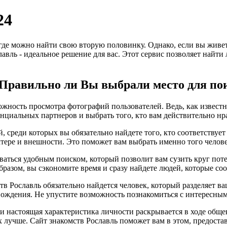
24
 где можно найти свою вторую половинку. Однако, если вы живе
славль - идеальное решение для вас. Этот сервис позволяет найт
 Правильно ли Вы выбрали место для по
жность просмотра фотографий пользователей. Ведь, как известно
нциальных партнеров и выбрать того, кто вам действительно нр
й, среди которых вы обязательно найдете того, кто соответств
ктере и внешности. Это поможет вам выбрать именно того челове
оваться удобным поиском, который позволит вам сузить круг пот
бразом, вы сэкономите время и сразу найдете людей, которые с
тв Рославль обязательно найдется человек, который разделяет в
ождения. Не упустите возможность познакомиться с интересным
, и настоящая характеристика личности раскрывается в ходе общ
х лучше. Сайт знакомств Рославль поможет вам в этом, предост