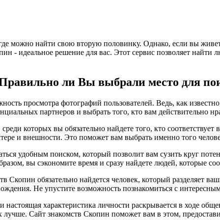
 где можно найти свою вторую половинку. Однако, если вы живе
опин - идеальное решение для вас. Этот сервис позволяет найти 
? Правильно ли Вы выбрали место для по
ность просмотра фотографий пользователей. Ведь, как известно,
нциальных партнеров и выбрать того, кто вам действительно нр
 среди которых вы обязательно найдете того, кто соответствуе
ктере и внешности. Это поможет вам выбрать именно того челове
аться удобным поиском, который позволит вам сузить круг поте
бразом, вы сэкономите время и сразу найдете людей, которые с
тв Скопин обязательно найдется человек, который разделяет ваш
ождения. Не упустите возможность познакомиться с интересным
, и настоящая характеристика личности раскрывается в ходе общ
х лучше. Сайт знакомств Скопин поможет вам в этом, предостав