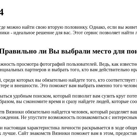
4
 где можно найти свою вторую половинку. Однако, если вы живе
зники - идеальное решение для вас. Этот сервис позволяет найти
? Правильно ли Вы выбрали место для по
жность просмотра фотографий пользователей. Ведь, как известно
нциальных партнеров и выбрать того, кто вам действительно нр
, среди которых вы обязательно найдете того, кто соответству
ктере и внешности. Это поможет вам выбрать именно того челове
ваться удобным поиском, который позволит вам сузить круг пот
бразом, вы сэкономите время и сразу найдете людей, которые с
тв Вязники обязательно найдется человек, который разделяет ва
ождения. Не упустите возможность познакомиться с интересным
, и настоящая характеристика личности раскрывается в ходе общ
х лучше. Сайт знакомств Вязники поможет вам в этом, предоста