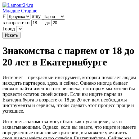
Младше
Старше
Я
ищу
в возрасте от
до
Город
Знакомства с парнем от 18 до
20 лет в Екатеринбурге
Интернет – прекрасный инструмент, который помогает людям
находить партнеров, здесь и сейчас. Однако иногда бывает
сложно найти именно того человека, с которым мы хотели бы
провести остаток своей жизни. Если вы ищите парня из
Екатеринбурга в возрасте от 18 до 20 лет, вам необходимы
инструменты и сервисы, чтобы сделать этот процесс проще и
успешнее.
Интернет-знакомства могут быть как пугающими, так и
захватывающими. Однако, если вы знаете, что ищете и имеете
определенные поисковые критерии, вы можете увеличить
свои шансы найти свою судьбу в Екатеринбурге. Сейчас мы