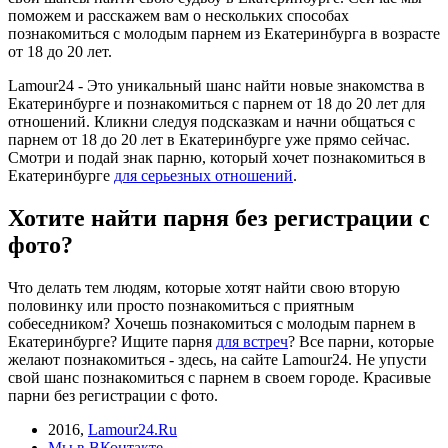
поможем и расскажем вам о нескольких способах
познакомиться c молодым парнем из Екатеринбурга в возрасте
от 18 до 20 лет.
Lamour24 - Это уникальный шанс найти новые знакомства в
Екатеринбурге и познакомиться с парнем от 18 до 20 лет для
отношений. Кликни следуя подсказкам и начни общаться с
парнем от 18 до 20 лет в Екатеринбурге уже прямо сейчас.
Смотри и подай знак парню, который хочет познакомиться в
Екатеринбурге
для серьезных отношений
.
Хотите найти парня без регистрации с
фото?
Что делать тем людям, которые хотят найти свою вторую
половинку или просто познакомиться с приятным
собеседником? Хочешь познакомиться c молодым парнем в
Екатеринбурге? Ищите парня
для встреч
? Все парни, которые
желают познакомиться - здесь, на сайте Lamour24. Не упусти
свой шанс познакомиться с парнем в своем городе. Красивые
парни без регистрации с фото.
2016
,
Lamour24.Ru
Мы в ВКонтакте