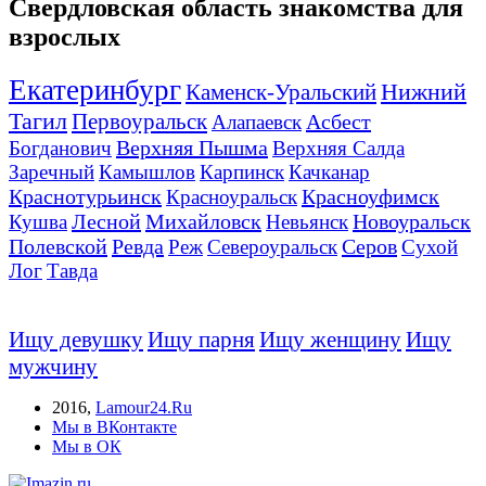
Свердловская область знакомства для
взрослых
Екатеринбург
Нижний
Каменск-Уральский
Тагил
Первоуральск
Асбест
Алапаевск
Верхняя Пышма
Богданович
Верхняя Салда
Заречный
Камышлов
Карпинск
Качканар
Краснотурьинск
Красноуфимск
Красноуральск
Лесной
Михайловск
Новоуральск
Кушва
Невьянск
Полевской
Ревда
Серов
Реж
Североуральск
Сухой
Лог
Тавда
Ищу девушку
Ищу парня
Ищу женщину
Ищу
мужчину
2016
,
Lamour24.Ru
Мы в ВКонтакте
Мы в ОК