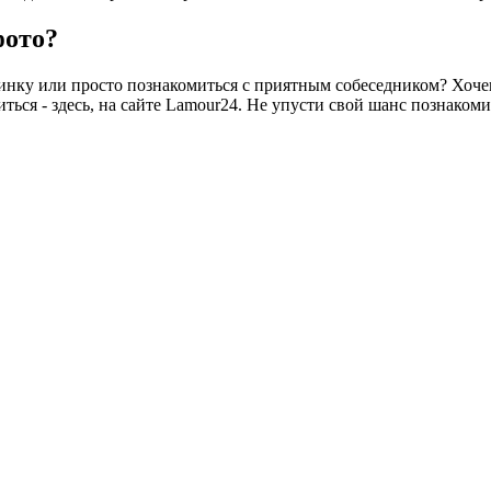
фото?
винку или просто познакомиться с приятным собеседником? Хоч
ться - здесь, на сайте Lamour24. Не упусти свой шанс познаком