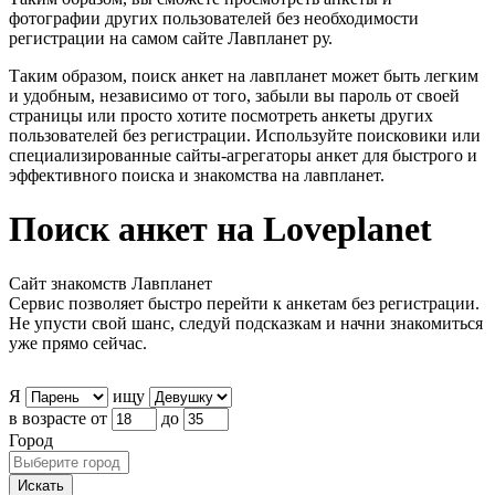
фотографии других пользователей без необходимости
регистрации на самом сайте Лавпланет ру.
Таким образом, поиск анкет на лавпланет может быть легким
и удобным, независимо от того, забыли вы пароль от своей
страницы или просто хотите посмотреть анкеты других
пользователей без регистрации. Используйте поисковики или
специализированные сайты-агрегаторы анкет для быстрого и
эффективного поиска и знакомства на лавпланет.
Поиск анкет на Loveplanet
Сайт знакомств Лавпланет
Сервис позволяет быстро перейти к анкетам без регистрации.
Не упусти свой шанс, следуй подсказкам и начни знакомиться
уже прямо сейчас.
Я
ищу
в возрасте от
до
Город