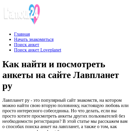
Главная
Начать знакомиться
Поиск анкет
Поиск анкет Loveplanet
Как найти и посмотреть
анкеты на сайте Лавпланет
ру
Лавпланет ру - это популярный сайт знакомств, на котором
можно найти свою вторую половинку, настоящую любовь или
просто интересного собеседника. Но что делать, если вы
просто хотите просмотреть анкеты других пользователей без
необходимости регистрации? В этой статье мы расскажем вам
о способах поиска анкет на лавпланет, а также о том, как