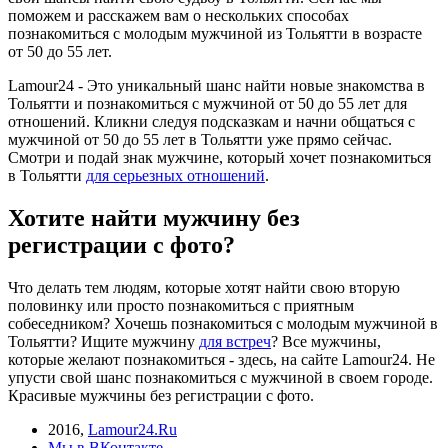
поможем и расскажем вам о нескольких способах
познакомиться c молодым мужчиной из Тольятти в возрасте
от 50 до 55 лет.
Lamour24 - Это уникальный шанс найти новые знакомства в
Тольятти и познакомиться с мужчиной от 50 до 55 лет для
отношений. Кликни следуя подсказкам и начни общаться с
мужчиной от 50 до 55 лет в Тольятти уже прямо сейчас.
Смотри и подай знак мужчине, который хочет познакомиться
в Тольятти
для серьезных отношений
.
Хотите найти мужчину без
регистрации с фото?
Что делать тем людям, которые хотят найти свою вторую
половинку или просто познакомиться с приятным
собеседником? Хочешь познакомиться c молодым мужчиной в
Тольятти? Ищите мужчину
для встреч
? Все мужчины,
которые желают познакомиться - здесь, на сайте Lamour24. Не
упусти свой шанс познакомиться с мужчиной в своем городе.
Красивые мужчины без регистрации с фото.
2016
,
Lamour24.Ru
Мы в ВКонтакте