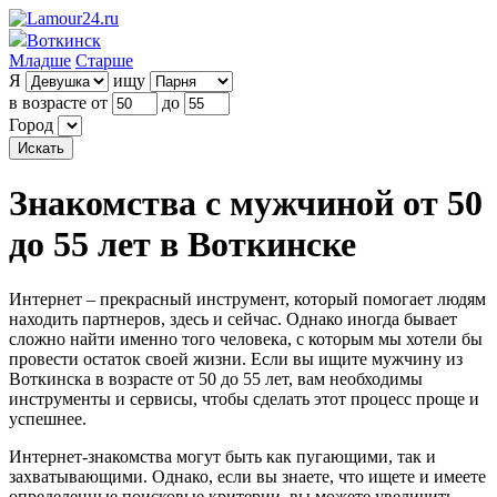
Воткинск
Младше
Старше
Я
ищу
в возрасте от
до
Город
Знакомства с мужчиной от 50
до 55 лет в Воткинске
Интернет – прекрасный инструмент, который помогает людям
находить партнеров, здесь и сейчас. Однако иногда бывает
сложно найти именно того человека, с которым мы хотели бы
провести остаток своей жизни. Если вы ищите мужчину из
Воткинска в возрасте от 50 до 55 лет, вам необходимы
инструменты и сервисы, чтобы сделать этот процесс проще и
успешнее.
Интернет-знакомства могут быть как пугающими, так и
захватывающими. Однако, если вы знаете, что ищете и имеете
определенные поисковые критерии, вы можете увеличить