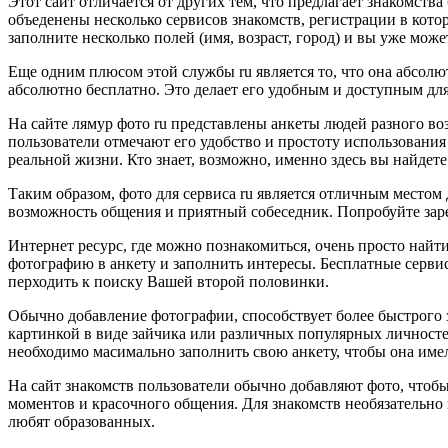
Этот сайт отличается от других тем, что предлагает знакомств
объеденены несколько сервисов знакомств, регистрации в кото
заполните несколько полей (имя, возраст, город) и вы уже мож
Еще одним плюсом этой службы ru является то, что она абсол
абсолютно бесплатно. Это делает его удобным и доступным для
На сайте лямур фото ru представлены анкеты людей разного во
пользователи отмечают его удобство и простоту использования
реальной жизни. Кто знает, возможно, именно здесь вы найдет
Таким образом, фото для сервиса ru является отличным местом 
возможность общения и приятный собеседник. Попробуйте зарег
Интернет ресурс, где можно познакомиться, очень просто найти
фотографию в анкету и заполнить интересы. Бесплатные сервис
перходить к поиску Вашей второй половинки.
Обычно добавление фотографии, способствует более быстрого 
картинкой в виде зайчика или различных популярных личносте
необходимо масимально заполнить свою анкету, чтобы она имел
На сайт знакомств пользователи обычно добавляют фото, чтоб
моментов и красочного общения. Для знакомств необязательно
любят образованных.