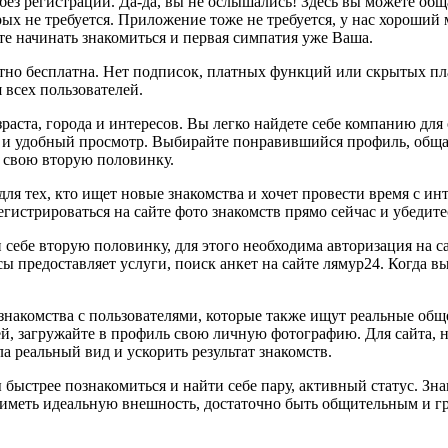
а без регистрации. Да-да, вы не ослышались! Здесь вы можете об
рых не требуется. Приложение тоже не требуется, у нас хороший
ете начинать знакомиться и первая симпатия уже Ваша.
ютно бесплатна. Нет подписок, платных функций или скрытых пл
 всех пользователей.
зраста, города и интересов. Вы легко найдете себе компанию д
 и удобный просмотр. Выбирайте понравившийся профиль, общайт
е свою вторую половинку.
для тех, кто ищет новые знакомства и хочет провести время с ин
истрироваться на сайте фото знакомств прямо сейчас и убедитес
 себе вторую половинку, для этого необходима авторизация на с
ы предоставляет услуги, поиск анкет на сайте лямур24. Когда в
знакомства с пользователями, которые также ищут реальные общ
й, загружайте в профиль свою личную фотографию. Для сайта, н
а реальный вид и ускорить результат знакомств.
ы быстрее познакомиться и найти себе пару, активный статус. 
 иметь идеальную внешность, достаточно быть общительным и г