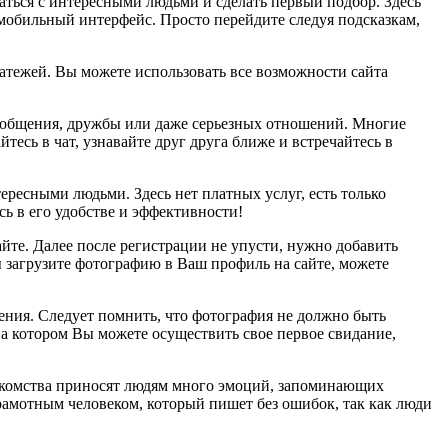
щаться с интересными людьми и сделать первый подбор. Здесь
 мобильный интерфейс. Просто перейдите следуя подсказкам,
атежей. Вы можете использовать все возможности сайта
ля общения, дружбы или даже серьезных отношений. Многие
есь в чат, узнавайте друг друга ближе и встречайтесь в
тересными людьми. Здесь нет платных услуг, есть только
ь в его удобстве и эффективности!
айте. Далее после регистрации не упусти, нужно добавить
ы загрузите фотографию в Ваш профиль на сайте, можете
ения. Следует помнить, что фотография не должно быть
а котором Вы можете осуществить свое первое свидание,
Знакомства приносят людям много эмоций, запоминающих
рамотным человеком, который пишет без ошибок, так как люди