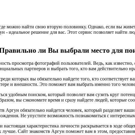
 где можно найти свою вторую половинку. Однако, если вы живе
гун - идеальное решение для вас. Этот сервис позволяет найти 
 Правильно ли Вы выбрали место для по
ость просмотра фотографий пользователей. Ведь, как известно, 
нциальных партнеров и выбрать того, кто вам действительно нр
среди которых вы обязательно найдете того, кто соответствует
ктере и внешности. Это поможет вам выбрать именно того челове
ться удобным поиском, который позволит вам сузить круг потен
бразом, вы сэкономите время и сразу найдете людей, которые с
тв Аргун обязательно найдется человек, который разделяет ваши
ождения. Не упустите возможность познакомиться с интересным
, и настоящая характеристика личности раскрывается в ходе общ
х лучше. Сайт знакомств Аргун поможет вам в этом, предостави