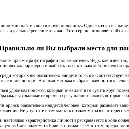
 где можно найти свою вторую половинку. Однако, если вы живе
янск - идеальное решение для вас. Этот сервис позволяет найти 
 Правильно ли Вы выбрали место для по
ность просмотра фотографий пользователей. Ведь, как известно, 
нциальных партнеров и выбрать того, кто вам действительно нр
 среди которых вы обязательно найдете того, кто соответствуе
ктере и внешности. Это поможет вам выбрать именно того челове
аться удобным поиском, который позволит вам сузить круг потен
бразом, вы сэкономите время и сразу найдете людей, которые с
тв Брянск обязательно найдется человек, который разделяет ваш
ождения. Не упустите возможность познакомиться с интересным
, и настоящая характеристика личности раскрывается в ходе общ
х лучше. Сайт знакомств Брянск поможет вам в этом, предостав