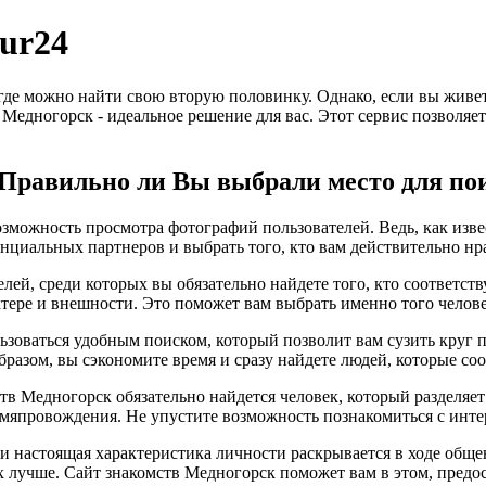
ur24
 где можно найти свою вторую половинку. Однако, если вы живе
в Медногорск - идеальное решение для вас. Этот сервис позволя
? Правильно ли Вы выбрали место для по
зможность просмотра фотографий пользователей. Ведь, как извес
нциальных партнеров и выбрать того, кто вам действительно нр
лей, среди которых вы обязательно найдете того, кто соответс
ктере и внешности. Это поможет вам выбрать именно того челове
ьзоваться удобным поиском, который позволит вам сузить круг 
бразом, вы сэкономите время и сразу найдете людей, которые с
ств Медногорск обязательно найдется человек, который разделяе
мяпровождения. Не упустите возможность познакомиться с инте
, и настоящая характеристика личности раскрывается в ходе общ
х лучше. Сайт знакомств Медногорск поможет вам в этом, пред