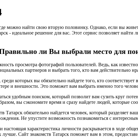
4
 где можно найти свою вторую половинку. Однако, если вы живет
тарск - идеальное решение для вас. Этот сервис позволяет найти
 Правильно ли Вы выбрали место для пои
ность просмотра фотографий пользователей. Ведь, как известно,
нциальных партнеров и выбрать того, кто вам действительно нр
, среди которых вы обязательно найдете того, кто соответству
ктере и внешности. Это поможет вам выбрать именно того челове
ваться удобным поиском, который позволит вам сузить круг поте
бразом, вы сэкономите время и сразу найдете людей, которые с
тв Татарск обязательно найдется человек, который разделяет ва
ождения. Не упустите возможность познакомиться с интересным
, и настоящая характеристика личности раскрывается в ходе общ
х лучше. Сайт знакомств Татарск поможет вам в этом, предоста