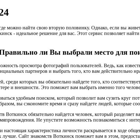
24
 где можно найти свою вторую половинку. Однако, если вы живе
ткинск - идеальное решение для вас. Этот сервис позволяет найт
? Правильно ли Вы выбрали место для по
ожность просмотра фотографий пользователей. Ведь, как известн
нциальных партнеров и выбрать того, кто вам действительно нр
й, среди которых вы обязательно найдете того, кто соответств
ктере и внешности. Это поможет вам выбрать именно того челове
оваться удобным поиском, который позволит вам сузить круг по
бразом, вы сэкономите время и сразу найдете людей, которые с
ств Воткинск обязательно найдется человек, который разделяет 
мяпровождения. Не упустите возможность познакомиться с инте
, и настоящая характеристика личности раскрывается в ходе общ
х лучше. Сайт знакомств Воткинск поможет вам в этом, предост