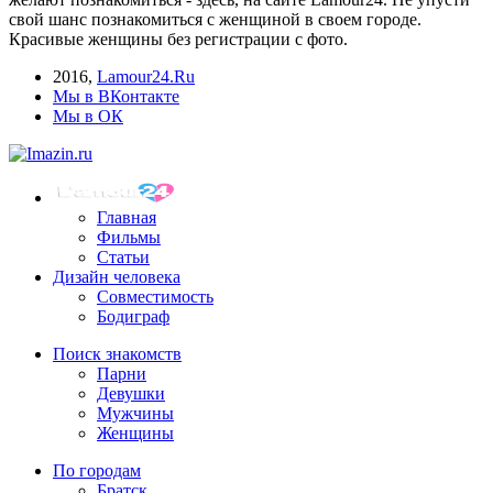
свой шанс познакомиться с женщиной в своем городе.
Красивые женщины без регистрации с фото.
2016
,
Lamour24.Ru
Мы в ВКонтакте
Мы в ОК
Главная
Фильмы
Статьи
Дизайн человека
Совместимость
Бодиграф
Поиск знакомств
Парни
Девушки
Мужчины
Женщины
По городам
Братск