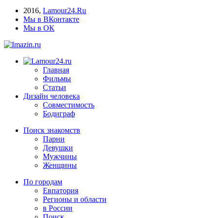
2016
,
Lamour24.Ru
Мы в ВКонтакте
Мы в ОК
Главная
Фильмы
Статьи
Дизайн человека
Совместимость
Бодиграф
Поиск знакомств
Парни
Девушки
Мужчины
Женщины
По городам
Евпатория
Регионы и области
в России
Поиск