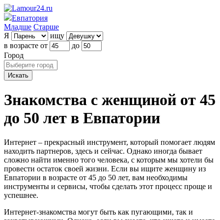
Евпатория
Младше
Старше
Я
ищу
в возрасте от
до
Город
Знакомства с женщиной от 45
до 50 лет в Евпатории
Интернет – прекрасный инструмент, который помогает людям
находить партнеров, здесь и сейчас. Однако иногда бывает
сложно найти именно того человека, с которым мы хотели бы
провести остаток своей жизни. Если вы ищите женщину из
Евпатории в возрасте от 45 до 50 лет, вам необходимы
инструменты и сервисы, чтобы сделать этот процесс проще и
успешнее.
Интернет-знакомства могут быть как пугающими, так и