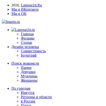
2016
,
Lamour24.Ru
Мы в ВКонтакте
Мы в ОК
Главная
Фильмы
Статьи
Дизайн человека
Совместимость
Бодиграф
Поиск знакомств
Парни
Девушки
Мужчины
Женщины
По городам
Иркутск
Регионы и области
в России
Поиск