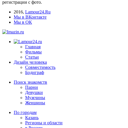
регистрации с фото.
2016
,
Lamour24.Ru
Мы в ВКонтакте
Мы в ОК
Главная
Фильмы
Статьи
Дизайн человека
Совместимость
Бодиграф
Поиск знакомств
Парни
Девушки
Мужчины
Женщины
По городам
Казань
Регионы и области
в России