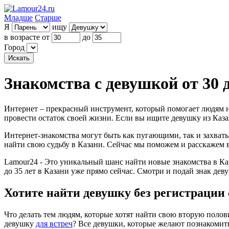
Младше
Старше
Я
ищу
в возрасте от
до
Город
Знакомства с девушкой от 30 д
Интернет – прекрасный инструмент, который помогает людям на
провести остаток своей жизни. Если вы ищите девушку из Казан
Интернет-знакомства могут быть как пугающими, так и захват
найти свою судьбу в Казани. Сейчас мы поможем и расскажем ва
Lamour24 - Это уникальный шанс найти новые знакомства в Каз
до 35 лет в Казани уже прямо сейчас. Смотри и подай знак дев
Хотите найти девушку без регистрации 
Что делать тем людям, которые хотят найти свою вторую поло
девушку
для встреч
? Все девушки, которые желают познакомить