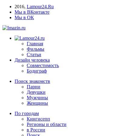
2016
,
Lamour24.Ru
Мы в ВКонтакте
Мы в ОК
Главная
Фильмы
Статьи
Дизайн человека
Совместимость
Бодиграф
Поиск знакомств
Парни
Девушки
Мужчины
Женщины
По городам
Кингисепп
Регионы и области
в России
Поиск