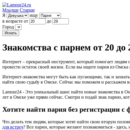
Младше
Старше
Я
ищу
в возрасте от
до
Город
Знакомства с парнем от 20 до 
Интернет – прекрасный инструмент, который помогает людям на
провести остаток своей жизни. Если вы ищите парня из Омска в
Интернет-знакомства могут быть как пугающими, так и захват
найти свою судьбу в Омске. Сейчас мы поможем и расскажем ва
Lamour24 - Это уникальный шанс найти новые знакомства в Омс
лет в Омске уже прямо сейчас. Смотри и подай знак парню, ко
Хотите найти парня без регистрации с 
Что делать тем людям, которые хотят найти свою вторую поло
для встреч
? Все парни, которые желают познакомиться - здесь,