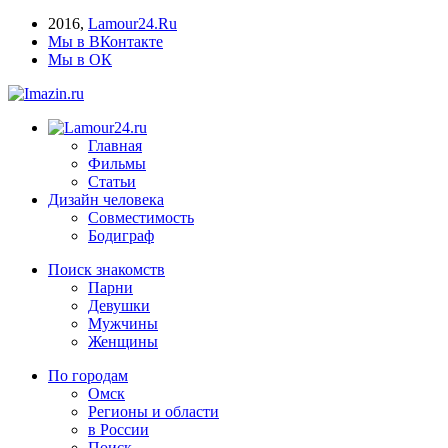
2016
,
Lamour24.Ru
Мы в ВКонтакте
Мы в ОК
Главная
Фильмы
Статьи
Дизайн человека
Совместимость
Бодиграф
Поиск знакомств
Парни
Девушки
Мужчины
Женщины
По городам
Омск
Регионы и области
в России
Поиск