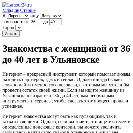
Младше
Старше
Я
ищу
в возрасте от
до
Город
Знакомства с женщиной от 36
до 40 лет в Ульяновске
Интернет – прекрасный инструмент, который помогает людям
находить партнеров, здесь и сейчас. Однако иногда бывает
сложно найти именно того человека, с которым мы хотели бы
провести остаток своей жизни. Если вы ищите женщину из
Ульяновска в возрасте от 36 до 40 лет, вам необходимы
инструменты и сервисы, чтобы сделать этот процесс проще и
успешнее.
Интернет-знакомства могут быть как пугающими, так и
захватывающими. Однако, если вы знаете, что ищете и имеете
определенные поисковые критерии, вы можете увеличить
свои шансы найти свою судьбу в Ульяновске. Сейчас мы