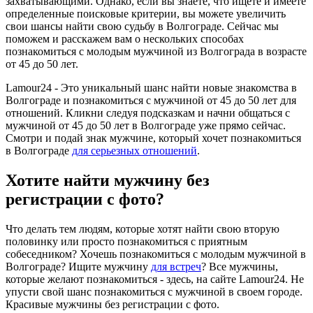
захватывающими. Однако, если вы знаете, что ищете и имеете
определенные поисковые критерии, вы можете увеличить
свои шансы найти свою судьбу в Волгограде. Сейчас мы
поможем и расскажем вам о нескольких способах
познакомиться c молодым мужчиной из Волгограда в возрасте
от 45 до 50 лет.
Lamour24 - Это уникальный шанс найти новые знакомства в
Волгограде и познакомиться с мужчиной от 45 до 50 лет для
отношений. Кликни следуя подсказкам и начни общаться с
мужчиной от 45 до 50 лет в Волгограде уже прямо сейчас.
Смотри и подай знак мужчине, который хочет познакомиться
в Волгограде
для серьезных отношений
.
Хотите найти мужчину без
регистрации с фото?
Что делать тем людям, которые хотят найти свою вторую
половинку или просто познакомиться с приятным
собеседником? Хочешь познакомиться c молодым мужчиной в
Волгограде? Ищите мужчину
для встреч
? Все мужчины,
которые желают познакомиться - здесь, на сайте Lamour24. Не
упусти свой шанс познакомиться с мужчиной в своем городе.
Красивые мужчины без регистрации с фото.