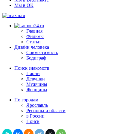
Мы в ОК
Главная
Фильмы
Статьи
Дизайн человека
Совместимость
Бодиграф
Поиск знакомств
Парни
Девушки
Мужчины
Женщины
По городам
Ярославль
Регионы и области
в России
Поиск