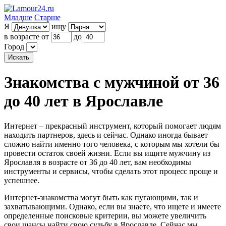
Младше
Старше
Я
ищу
в возрасте от
до
Город
Знакомства с мужчиной от 36
до 40 лет в Ярославле
Интернет – прекрасный инструмент, который помогает людям
находить партнеров, здесь и сейчас. Однако иногда бывает
сложно найти именно того человека, с которым мы хотели бы
провести остаток своей жизни. Если вы ищите мужчину из
Ярославля в возрасте от 36 до 40 лет, вам необходимы
инструменты и сервисы, чтобы сделать этот процесс проще и
успешнее.
Интернет-знакомства могут быть как пугающими, так и
захватывающими. Однако, если вы знаете, что ищете и имеете
определенные поисковые критерии, вы можете увеличить
свои шансы найти свою судьбу в Ярославле. Сейчас мы