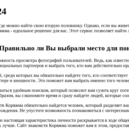
24
 где можно найти свою вторую половинку. Однако, если вы живе
ряжма - идеальное решение для вас. Этот сервис позволяет найт
? Правильно ли Вы выбрали место для по
жность просмотра фотографий пользователей. Ведь, как известно
нциальных партнеров и выбрать того, кто вам действительно нр
, среди которых вы обязательно найдете того, кто соответству
ктере и внешности. Это поможет вам выбрать именно того челове
ваться удобным поиском, который позволит вам сузить круг пот
бразом, вы сэкономите время и сразу найдете людей, которые с
тв Коряжма обязательно найдется человек, который разделяет ва
ождения. Не упустите возможность познакомиться с интересным
, и настоящая характеристика личности раскрывается в ходе общ
х лучше. Сайт знакомств Коряжма поможет вам в этом, предоста