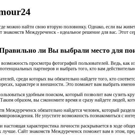
mour24
 где можно найти свою вторую половинку. Однако, если вы живе
т знакомств Междуреченск - идеальное решение для вас. Этот се
? Правильно ли Вы выбрали место для по
возможность просмотра фотографий пользователей. Ведь, как изв
потенциальных партнеров и выбрать того, кто вам действительн
телей, среди которых вы обязательно найдете того, кто соотве
ересах, характере и внешности. Это поможет вам выбрать именно
пользоваться удобным поиском, который позволит вам сузить кр
. Таким образом, вы сэкономите время и сразу найдете людей, к
ств Междуреченск обязательно найдется человек, который раздел
мяпровождения. Не упустите возможность познакомиться с инте
, и настоящая характеристика личности раскрывается в ходе общ
х лучше. Сайт знакомств Междуреченск поможет вам в этом, пр