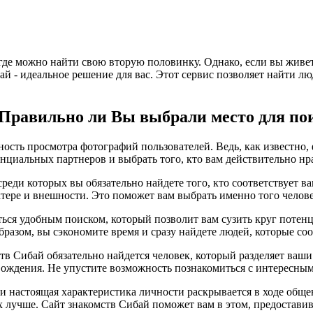
 где можно найти свою вторую половинку. Однако, если вы живе
бай - идеальное решение для вас. Этот сервис позволяет найти 
 Правильно ли Вы выбрали место для по
ость просмотра фотографий пользователей. Ведь, как известно, 
нциальных партнеров и выбрать того, кто вам действительно нр
среди которых вы обязательно найдете того, кто соответствует
ктере и внешности. Это поможет вам выбрать именно того челове
ться удобным поиском, который позволит вам сузить круг потен
бразом, вы сэкономите время и сразу найдете людей, которые с
тв Сибай обязательно найдется человек, который разделяет ваши
ождения. Не упустите возможность познакомиться с интересным
, и настоящая характеристика личности раскрывается в ходе общ
х лучше. Сайт знакомств Сибай поможет вам в этом, предостави