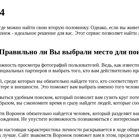
4
 где можно найти свою вторую половинку. Однако, если вы живе
ронеж - идеальное решение для вас. Этот сервис позволяет найт
? Правильно ли Вы выбрали место для по
жность просмотра фотографий пользователей. Ведь, как известно
нциальных партнеров и выбрать того, кто вам действительно нр
, среди которых вы обязательно найдете того, кто соответству
ктере и внешности. Это поможет вам выбрать именно того челове
ваться удобным поиском, который позволит вам сузить круг пот
бразом, вы сэкономите время и сразу найдете людей, которые с
ств Воронеж обязательно найдется человек, который разделяет ва
ождения. Не упустите возможность познакомиться с интересным
, и настоящая характеристика личности раскрывается в ходе общ
х лучше. Сайт знакомств Воронеж поможет вам в этом, предоста