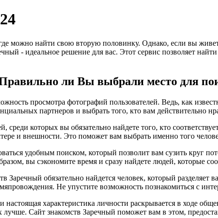
24
 где можно найти свою вторую половинку. Однако, если вы живе
речный - идеальное решение для вас. Этот сервис позволяет найт
? Правильно ли Вы выбрали место для по
ожность просмотра фотографий пользователей. Ведь, как известн
нциальных партнеров и выбрать того, кто вам действительно нр
й, среди которых вы обязательно найдете того, кто соответств
ктере и внешности. Это поможет вам выбрать именно того челове
оваться удобным поиском, который позволит вам сузить круг по
бразом, вы сэкономите время и сразу найдете людей, которые с
ств Заречный обязательно найдется человек, который разделяет 
мяпровождения. Не упустите возможность познакомиться с инте
, и настоящая характеристика личности раскрывается в ходе общ
х лучше. Сайт знакомств Заречный поможет вам в этом, предост