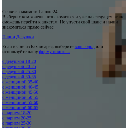
Сервис знакомств Lamour24
Выбери с кем хочешь познакомиться и уже на следущем этапе
сможешь перейти к анкетам. Не упусти свой шанс и начни
знакомиться прямо сейчас.
Парни
Девушки
Если вы не из Бахчисарая, выберите
ваш город
или
используйте нашу
форму поиска...
c девушкой 18-20
c девушкой 20-25
c девушкой 25-30
c девушкой 30-35
c женщиной 35-40
c женщиной 40-45
c женщиной 45-50
c женщиной 50-55
c женщиной 55-60
c женщиной 60-65
c парнем 18-20
c парнем 20-25
c парнем 25-30