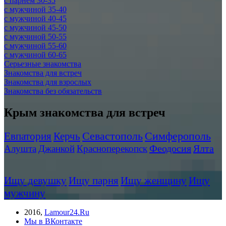
c парнем 30-35
c мужчиной 35-40
c мужчиной 40-45
c мужчиной 45-50
c мужчиной 50-55
c мужчиной 55-60
c мужчиной 60-65
Серьезные знакомства
Знакомства для встреч
Знакомства для взрослых
Знакомства без обязательств
Крым знакомства для встреч
Севастополь
Симферополь
Евпатория
Керчь
Феодосия
Ялта
Алушта
Джанкой
Красноперекопск
Ищу девушку
Ищу парня
Ищу женщину
Ищу
мужчину
2016
,
Lamour24.Ru
Мы в ВКонтакте