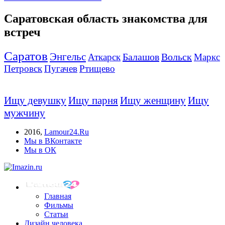
Саратовская область знакомства для
встреч
Саратов
Энгельс
Балашов
Вольск
Аткарск
Маркс
Петровск
Пугачев
Ртищево
Ищу девушку
Ищу парня
Ищу женщину
Ищу
мужчину
2016
,
Lamour24.Ru
Мы в ВКонтакте
Мы в ОК
Главная
Фильмы
Статьи
Дизайн человека