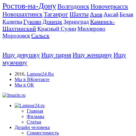
Ростов-на-Дону
Волгодонск
Новочеркасск
Новошахтинск
Таганрог
Шахты
Азов
Аксай
Белая
Гуково
Донецк
Каменск-
Калитва
Зерноград
Шахтинский
Красный Сулин
Миллерово
Сальск
Морозовск
Ищу девушку
Ищу парня
Ищу женщину
Ищу
мужчину
2016
,
Lamour24.Ru
Мы в ВКонтакте
Мы в ОК
Главная
Фильмы
Статьи
Дизайн человека
Совместимость