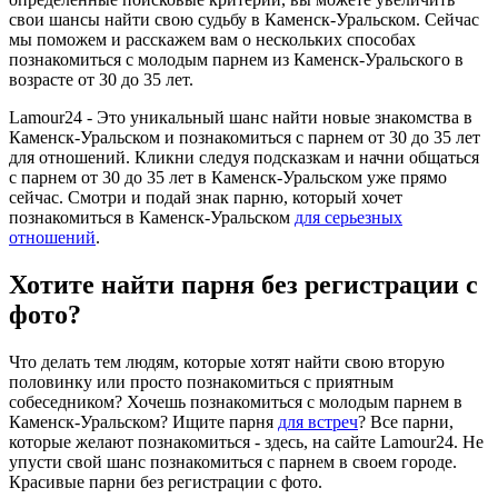
свои шансы найти свою судьбу в Каменск-Уральском. Сейчас
мы поможем и расскажем вам о нескольких способах
познакомиться c молодым парнем из Каменск-Уральского в
возрасте от 30 до 35 лет.
Lamour24 - Это уникальный шанс найти новые знакомства в
Каменск-Уральском и познакомиться с парнем от 30 до 35 лет
для отношений. Кликни следуя подсказкам и начни общаться
с парнем от 30 до 35 лет в Каменск-Уральском уже прямо
сейчас. Смотри и подай знак парню, который хочет
познакомиться в Каменск-Уральском
для серьезных
отношений
.
Хотите найти парня без регистрации с
фото?
Что делать тем людям, которые хотят найти свою вторую
половинку или просто познакомиться с приятным
собеседником? Хочешь познакомиться c молодым парнем в
Каменск-Уральском? Ищите парня
для встреч
? Все парни,
которые желают познакомиться - здесь, на сайте Lamour24. Не
упусти свой шанс познакомиться с парнем в своем городе.
Красивые парни без регистрации с фото.