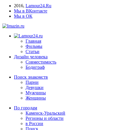
2016
,
Lamour24.Ru
Мы в ВКонтакте
Мы в ОК
Главная
Фильмы
Статьи
Дизайн человека
Совместимость
Бодиграф
Поиск знакомств
Парни
Девушки
Мужчины
Женщины
По городам
Каменск-Уральский
Регионы и области
в России
Поиск