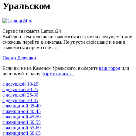
Уральском
Сервис знакомств Lamour24
Выбери с кем хочешь познакомиться и уже на следущем этапе
сможешь перейти к анкетам. Не упусти свой шанс и начни
знакомиться прямо сейчас.
Парни
Девушки
Если вы не из Каменск-Уральского, выберите
ваш город
или
используйте нашу
форму поиска...
c девушкой 18-20
c девушкой 20-25
c девушкой 25-30
c девушкой 30-35
c женщиной 35-40
c женщиной 40-45
c женщиной 45-50
c женщиной 50-55
c женщиной 55-60
c женщиной 60-65