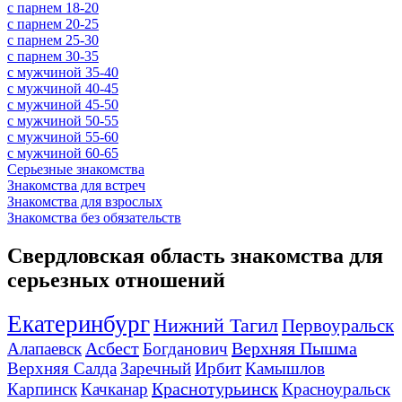
c парнем 18-20
c парнем 20-25
c парнем 25-30
c парнем 30-35
c мужчиной 35-40
c мужчиной 40-45
c мужчиной 45-50
c мужчиной 50-55
c мужчиной 55-60
c мужчиной 60-65
Серьезные знакомства
Знакомства для встреч
Знакомства для взрослых
Знакомства без обязательств
Свердловская область знакомства для
серьезных отношений
Екатеринбург
Нижний Тагил
Первоуральск
Асбест
Верхняя Пышма
Алапаевск
Богданович
Верхняя Салда
Заречный
Ирбит
Камышлов
Краснотурьинск
Карпинск
Качканар
Красноуральск