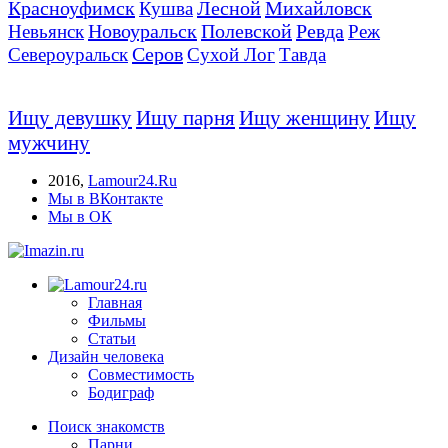
Красноуфимск
Лесной
Михайловск
Кушва
Новоуральск
Полевской
Ревда
Невьянск
Реж
Серов
Североуральск
Сухой Лог
Тавда
Ищу девушку
Ищу парня
Ищу женщину
Ищу
мужчину
2016
,
Lamour24.Ru
Мы в ВКонтакте
Мы в ОК
Главная
Фильмы
Статьи
Дизайн человека
Совместимость
Бодиграф
Поиск знакомств
Парни