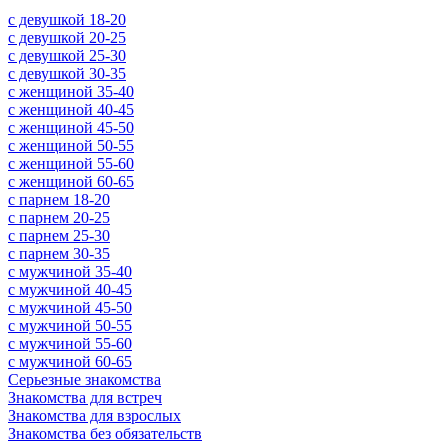
c девушкой 18-20
c девушкой 20-25
c девушкой 25-30
c девушкой 30-35
c женщиной 35-40
c женщиной 40-45
c женщиной 45-50
c женщиной 50-55
c женщиной 55-60
c женщиной 60-65
c парнем 18-20
c парнем 20-25
c парнем 25-30
c парнем 30-35
c мужчиной 35-40
c мужчиной 40-45
c мужчиной 45-50
c мужчиной 50-55
c мужчиной 55-60
c мужчиной 60-65
Серьезные знакомства
Знакомства для встреч
Знакомства для взрослых
Знакомства без обязательств