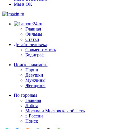
Мы в ОК
Главная
Фильмы
Статьи
Дизайн человека
Совместимость
Бодиграф
Поиск знакомств
Парни
Девушки
Мужчины
Женщины
По городам
Главная
Лобня
Москва и Московская область
в России
Поиск