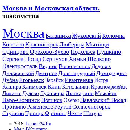
Москва и Московская область
знакомства
Москва
Балашиха
Жуковский
Коломна
Королев
Красногорск
Люберцы
Мытищи
Одинцово
Орехово-Зуево
Подольск
Пушкино
Сергиев Посад
Серпухов
Химки
Щелково
Электросталь
Видное
Воскресенск
Дедовск
Дмитров
Долгопрудный
Домодедово
Дзержинский
Дубна
Егорьевск
Ивантеевка
Зарайск
Истра
Климовск
Клин
Кашира
Котельники
Красноармейск
Лыткарино
Ликино-Дулево
Луховицы
Можайск
Наро-Фоминск
Ногинск
Павловский Посад
Озеры
Раменское
Реутов
Солнечногорск
Протвино
Ступино
Троицк
Фрязино
Чехов
Шатура
2016
,
Lamour24.Ru
Мы в ВКонтакте