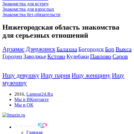
Знакомства для встреч
Знакомства для взрослых
Знакомства без обязательств
Нижегородская область знакомства
для серьезных отношений
Арзамас
Дзержинск
Балахна
Бор
Выкса
Богородск
Кстово
Павлово
Саров
Городец
Заволжье
Кулебаки
Ищу девушку
Ищу парня
Ищу женщину
Ищу
мужчину
2016
,
Lamour24.Ru
Мы в ВКонтакте
Мы в ОК
Главная