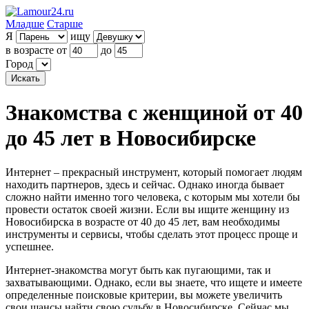
Младше
Старше
Я
ищу
в возрасте от
до
Город
Знакомства с женщиной от 40
до 45 лет в Новосибирске
Интернет – прекрасный инструмент, который помогает людям
находить партнеров, здесь и сейчас. Однако иногда бывает
сложно найти именно того человека, с которым мы хотели бы
провести остаток своей жизни. Если вы ищите женщину из
Новосибирска в возрасте от 40 до 45 лет, вам необходимы
инструменты и сервисы, чтобы сделать этот процесс проще и
успешнее.
Интернет-знакомства могут быть как пугающими, так и
захватывающими. Однако, если вы знаете, что ищете и имеете
определенные поисковые критерии, вы можете увеличить
свои шансы найти свою судьбу в Новосибирске. Сейчас мы