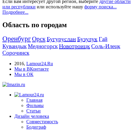
Если вам интересует другой регион, выберите
другие области
или республики
или используйте нашу
форму поиска...
Подробнее...
Область по городам
Оренбург
Орск
Бугуруслан
Бузулук
Гай
Новотроицк
Кувандык
Медногорск
Соль-Илецк
Сорочинск
2016
,
Lamour24.Ru
Мы в ВКонтакте
Мы в ОК
Главная
Фильмы
Статьи
Дизайн человека
Совместимость
Бодиграф