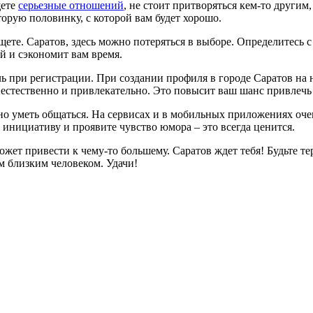
щете
серьезные отношений
, не стоит притворяться кем-то други
торую половинку, с которой вам будет хорошо.
ищете. Саратов, здесь можно потеряться в выборе. Определитесь
й и сэкономит вам время.
ь при регистрации. При создании профиля в городе Саратов на
естественно и привлекательно. Это повысит ваш шанс привлечь
жно уметь общаться. На сервисах и в мобильных приложениях оч
инициативу и проявите чувство юмора – это всегда ценится.
ожет привести к чему-то большему. Саратов ждет тебя! Будьте 
м близким человеком. Удачи!