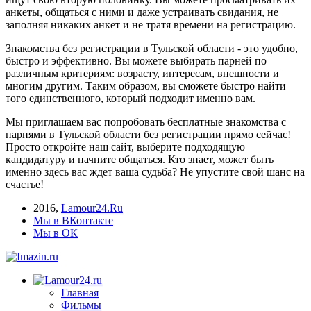
анкеты, общаться с ними и даже устраивать свидания, не
заполняя никаких анкет и не тратя времени на регистрацию.
Знакомства без регистрации в Тульской области - это удобно,
быстро и эффективно. Вы можете выбирать парней по
различным критериям: возрасту, интересам, внешности и
многим другим. Таким образом, вы сможете быстро найти
того единственного, который подходит именно вам.
Мы приглашаем вас попробовать бесплатные знакомства с
парнями в Тульской области без регистрации прямо сейчас!
Просто откройте наш сайт, выберите подходящую
кандидатуру и начните общаться. Кто знает, может быть
именно здесь вас ждет ваша судьба? Не упустите свой шанс на
счастье!
2016
,
Lamour24.Ru
Мы в ВКонтакте
Мы в ОК
Главная
Фильмы