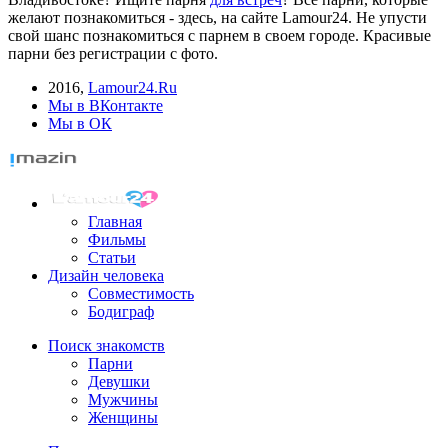
желают познакомиться - здесь, на сайте Lamour24. Не упусти
свой шанс познакомиться с парнем в своем городе. Красивые
парни без регистрации с фото.
2016
,
Lamour24.Ru
Мы в ВКонтакте
Мы в ОК
Главная
Фильмы
Статьи
Дизайн человека
Совместимость
Бодиграф
Поиск знакомств
Парни
Девушки
Мужчины
Женщины