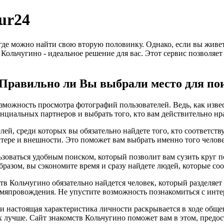
ur24
 где можно найти свою вторую половинку. Однако, если вы живе
в Кольчугино - идеальное решение для вас. Этот сервис позволяе
 Правильно ли Вы выбрали место для по
зможность просмотра фотографий пользователей. Ведь, как извес
нциальных партнеров и выбрать того, кто вам действительно нр
лей, среди которых вы обязательно найдете того, кто соответс
ктере и внешности. Это поможет вам выбрать именно того челове
ьзоваться удобным поиском, который позволит вам сузить круг 
бразом, вы сэкономите время и сразу найдете людей, которые с
ств Кольчугино обязательно найдется человек, который разделяе
мяпровождения. Не упустите возможность познакомиться с инте
, и настоящая характеристика личности раскрывается в ходе общ
х лучше. Сайт знакомств Кольчугино поможет вам в этом, предо