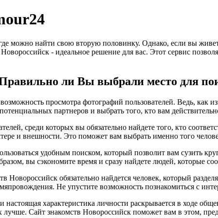
mour24
 где можно найти свою вторую половинку. Однако, если вы живе
в Новороссийск - идеальное решение для вас. Этот сервис позвол
? Правильно ли Вы выбрали место для по
возможность просмотра фотографий пользователей. Ведь, как изв
потенциальных партнеров и выбрать того, кто вам действительн
телей, среди которых вы обязательно найдете того, кто соотве
ктере и внешности. Это поможет вам выбрать именно того челове
ользоваться удобным поиском, который позволит вам сузить кру
бразом, вы сэкономите время и сразу найдете людей, которые с
ств Новороссийск обязательно найдется человек, который раздел
мяпровождения. Не упустите возможность познакомиться с инте
, и настоящая характеристика личности раскрывается в ходе общ
х лучше. Сайт знакомств Новороссийск поможет вам в этом, пр