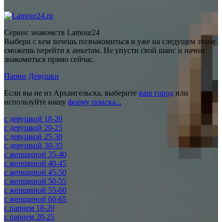
Сервис знакомств Lamour24
Выбери с кем хочешь познакомиться и уже на следущем этапе
сможешь перейти к анкетам. Не упусти свой шанс и начни
знакомиться прямо сейчас.
Парни
Девушки
Если вы не из Архангельска, выберите
ваш город
или
используйте нашу
форму поиска...
c девушкой 18-20
c девушкой 20-25
c девушкой 25-30
c девушкой 30-35
c женщиной 35-40
c женщиной 40-45
c женщиной 45-50
c женщиной 50-55
c женщиной 55-60
c женщиной 60-65
c парнем 18-20
c парнем 20-25