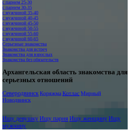
c парнем 25-30
c парнем 30-35
c мужчиной 35-40
c мужчиной 40-45
c мужчиной 45-50
c мужчиной 50-55
c мужчиной 55-60
c мужчиной 60-65
Серьезные знакомства
Знакомства для встреч
Знакомства для взрослых
Знакомства без обязательств
Архангельская область знакомства для
серьезных отношений
Северодвинск
Котлас
Коряжма
Мирный
Новодвинск
Ищу девушку
Ищу парня
Ищу женщину
Ищу
мужчину