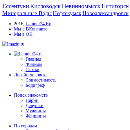
Ессентуки
Кисловодск
Невинномысск
Пятигорск
Минеральные Воды
Нефтекумск
Новоалександровск
2016
,
Lamour24.Ru
Мы в ВКонтакте
Мы в ОК
Главная
Фильмы
Статьи
Дизайн человека
Совместимость
Бодиграф
Поиск знакомств
Парни
Девушки
Мужчины
Женщины
По городам