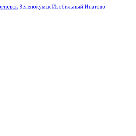
ргиевск
Зеленокумск
Изобильный
Ипатово