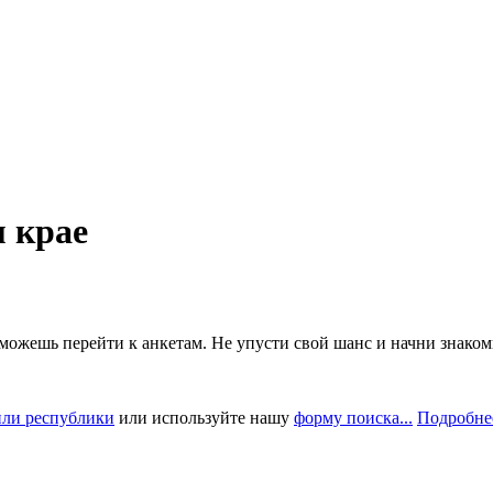
 крае
можешь перейти к анкетам. Не упусти свой шанс и начни знаком
или республики
или используйте нашу
форму поиска...
Подробнее