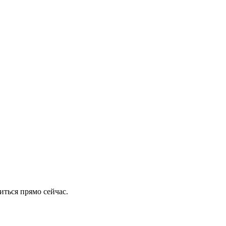
иться прямо сейчас.