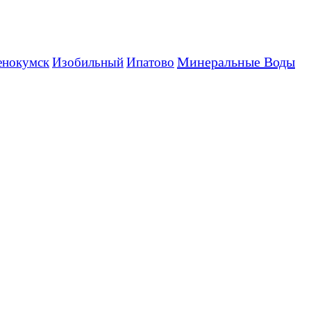
Минеральные Воды
енокумск
Изобильный
Ипатово