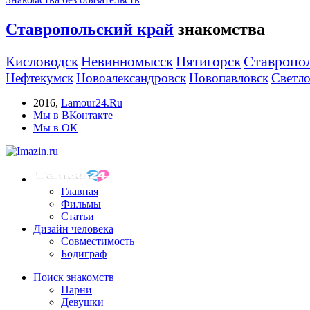
Ставропольский край
знакомства
Ставропо
Кисловодск
Невинномысск
Пятигорск
Нефтекумск
Новоалександровск
Новопавловск
Светло
2016
,
Lamour24.Ru
Мы в ВКонтакте
Мы в ОК
Главная
Фильмы
Статьи
Дизайн человека
Совместимость
Бодиграф
Поиск знакомств
Парни
Девушки