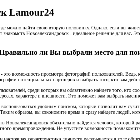
ск Lamour24
 где можно найти свою вторую половинку. Однако, если вы живет
т знакомств Новоалександровск - идеальное решение для вас. Эт
 Правильно ли Вы выбрали место для пои
 это возможность просмотра фотографий пользователей. Ведь, ка
ографии потенциальных партнеров и выбрать того, кто вам дейс
ьзователей, среди которых вы обязательно найдете того, кто с
ересах, характере и внешности. Это поможет вам выбрать именно
е воспользоваться удобным поиском, который позволит вам сузи
. Таким образом, вы сэкономите время и сразу найдете людей, к
ств Новоалександровск обязательно найдется человек, который р
тного времяпровождения. Не упустите возможность познакомить
, и настоящая характеристика личности раскрывается в ходе общ