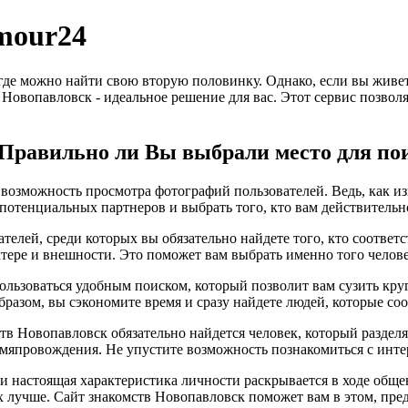
mour24
 где можно найти свою вторую половинку. Однако, если вы живе
в Новопавловск - идеальное решение для вас. Этот сервис позвол
? Правильно ли Вы выбрали место для по
возможность просмотра фотографий пользователей. Ведь, как изв
потенциальных партнеров и выбрать того, кто вам действительн
телей, среди которых вы обязательно найдете того, кто соотве
ктере и внешности. Это поможет вам выбрать именно того челове
ользоваться удобным поиском, который позволит вам сузить кру
бразом, вы сэкономите время и сразу найдете людей, которые с
ств Новопавловск обязательно найдется человек, который раздел
мяпровождения. Не упустите возможность познакомиться с инте
, и настоящая характеристика личности раскрывается в ходе общ
х лучше. Сайт знакомств Новопавловск поможет вам в этом, пр