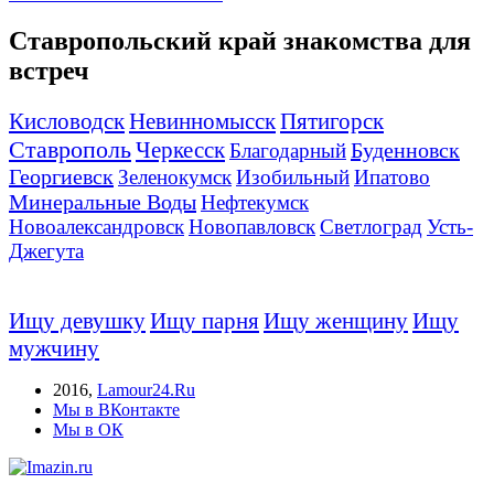
Ставропольский край знакомства для
встреч
Кисловодск
Невинномысск
Пятигорск
Ставрополь
Черкесск
Буденновск
Благодарный
Георгиевск
Зеленокумск
Изобильный
Ипатово
Минеральные Воды
Нефтекумск
Новоалександровск
Новопавловск
Светлоград
Усть-
Джегута
Ищу девушку
Ищу парня
Ищу женщину
Ищу
мужчину
2016
,
Lamour24.Ru
Мы в ВКонтакте
Мы в ОК